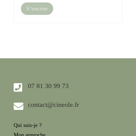
S’inscrire
07 81 30 99 73

contact@cineole.fr

Qui suis-je ?
Mon approche