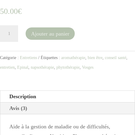
sur 5
50.00
€
basé sur
notations
client
quantité
Ajouter au panier
de
Entretien
Catégorie :
Entretiens
Étiquettes :
aromathérapie
,
bien être
,
conseil santé
,
"Conseils
entretien
,
Epinal
,
napsothérapie
,
phytothérapie
,
Vosges
bien-
être"
Description
Avis (3)
Aide à la gestion de maladie ou de difficultés,