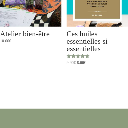
Atelier bien-être
Ces huiles
essentielles si
10.00
€
essentielles
Le
Le
Note
9.90
€
8.00
€
4.88
prix
prix
sur 5
initial
actuel
était :
est :
9.90€.
8.00€.