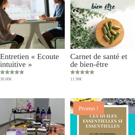
Entretien « Ecoute
Carnet de santé et
intuitive »
de bien-être
Note
Note
30.00
€
11.90
€
5.00
5.00
sur 5
sur 5
Promo !